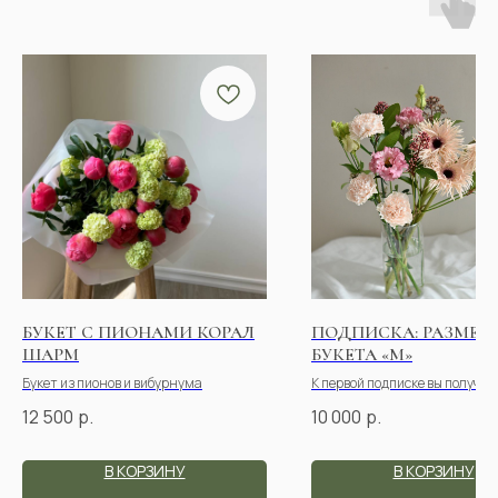
БУКЕТ С ПИОНАМИ КОРАЛ
ПОДПИСКА: РАЗМЕР
ШАРМ
БУКЕТА «M»
Букет из пионов и вибурнума
К первой подписке вы получит
для цветов, секатор, подкорм
12 500
р.
10 000
р.
инструкцию по уходу за буке
В КОРЗИНУ
В КОРЗИНУ