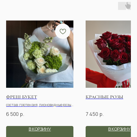
ФРЕШ БУКЕТ
КРАСНЫЕ РОЗЫ
состав: гортензия, пионовидные розы,
дельфиниум, диантусы
6 500
р.
7 450
р.
В КОРЗИНУ
В КОРЗИНУ