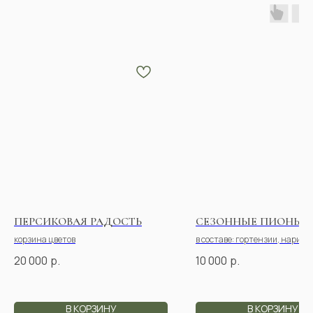
ПЕРСИКОВАЯ РАДОСТЬ
СЕЗОННЫЕ ПИОНЫ
корзина цветов
в составе: гортензии, нарине,
махровая эустома, диантусы,
20 000
р.
10 000
р.
паникум, пионы
В КОРЗИНУ
В КОРЗИНУ